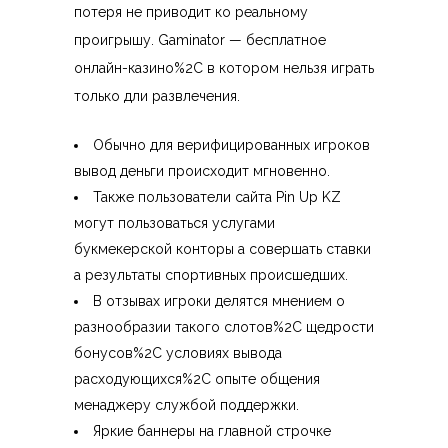
потеря не приводит ко реальному
проигрышу. Gaminator — бесплатное
онлайн-казино%2C в котором нельзя играть
только дли развлечения.
Обычно для верифицированных игроков
вывод деньги происходит мгновенно.
Также пользователи сайта Pin Up KZ
могут пользоваться услугами
букмекерской конторы а совершать ставки
а результаты спортивных происшедших.
В отзывах игроки делятся мнением о
разнообразии такого слотов%2C щедрости
бонусов%2C условиях вывода
расходующихся%2C опыте общения
менаджеру службой поддержки.
Яркие баннеры на главной строчке