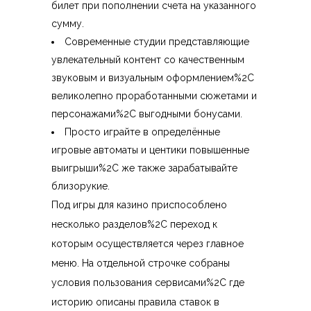
билет при пополнении счета на указанного
сумму.
Современные студии представляющие
увлекательный контент со качественным
звуковым и визуальным оформлением%2C
великолепно проработанными сюжетами и
персонажами%2C выгодными бонусами.
Просто играйте в определённые
игровые автоматы и центики повышенные
выигрыши%2C же также зарабатывайте
близорукие.
Под игры для казино приспособлено
несколько разделов%2C переход к
которым осуществляется через главное
меню. На отдельной строчке собраны
условия пользования сервисами%2C где
историю описаны правила ставок в