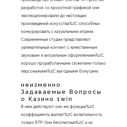
разработок со крохотной графикой они
эволюционировали до настоящих
произведений искусства%2C способных
конкурировать с казуальными играми.
Современные студии представляют
увлекательный контент с качественным
звуковым и визуальным оформлением%2C
хорошо проработанными сюжетами только
персонажами%2C выгодными бонусами.
неизменно
Задаваемые Вопросы
о Казино 1win
В нем действуют они же функции%2C
коэффициенты выплат%2C волатильность
только RTP. Они бесплатные%2C и их