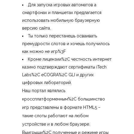
Для запуска игровых автоматов а
смартфонах и планшетах предлагается
использовать мобильную браузерную
версию сайта.
Ты только перестанешь осваивать
премудрости слотов и хочешь получилось
как можно не игр%3F
Кроме лицензии%2C честность интернет
казино подтверждают сертификаты iTech
Labs%2C eCOGRA%2C GLI и других
цифровых лабораторий.
Наш портал являлись
кроссплатформенным%2C большинство
игр представлены в формате HTML5 –
такие слоты работают на любом
устройстве и в любом браузере.
Выигрыши%2C полученные и режиме игры