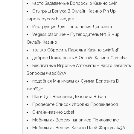
часто Задаваемые Вопросы о Казино 1win
Отыгрыш Бонуса В Онлайн Казино Pin Up
киромарусом Выводом
Инструкция Для Пополнения Депозита
Vegasslotsonline – Путеводитель №1 В мир
Онлайн Казино
только Сбросить Пароль а Казино 1win%3F
доброе Пожаловать В Онлайн Казино Gametwist
Бесплатные Игровые Автоматы – Часто задавать
Вопросы (чаво)%3A
подобная Минимальная Сумма Депозита В
1win%3F
Шаги Для Внесения Депозита В 1win
Проверьте Список Игровых Провайдеров
Онлайн-казино 1xbet
Мобильная Версия например Приложение
Мобильная Версия Казино Плей Фортуна%3A