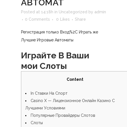
АВТОМАТ
Posted at 14:18h
in
Uncategorized
by
admin
0 Comments
0
Likes
Share
Регистрация только Вход%2C Играть же
Лучшие Игровые Автоматы
Играйте В Ваши
мои Слоты
Content
In Ставки На Спорт
Casino X — Лицензионное Онлайн Казино С
Лучшими Условиями
Популярные Провайдеры Слотов
Слоты