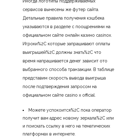
Иногда логотипы поддерживаемых
сервисов вынесены же футер сайта.
Детальные правила получения кэшбека
указываются в разделе с поощрениями на
официальном сайте онлайн казино casinox.
Игроки%2C которые запрашивают оплаты
выигрышей%2C должны знать%2C что
время напрашивается денег зависит ото
выбранного способа транзакции. В таблице
представим скорость вывода выигрыша
после подтверждения запросом на
официальном сайте casino x official.
Можете успокоится%2C пока оператор
получит вам адрес новому зеркала%2C или
и поискать ссылку в него на тематических
платформах в интернете.