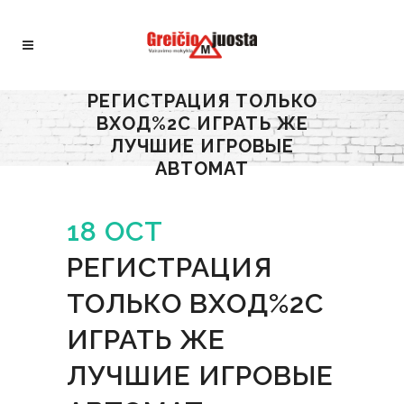
РЕГИСТРАЦИЯ ТОЛЬКО
ВХОД%2C ИГРАТЬ ЖЕ
ЛУЧШИЕ ИГРОВЫЕ
АВТОМАТ
18 OCT
РЕГИСТРАЦИЯ
ТОЛЬКО ВХОД%2C
ИГРАТЬ ЖЕ
ЛУЧШИЕ ИГРОВЫЕ