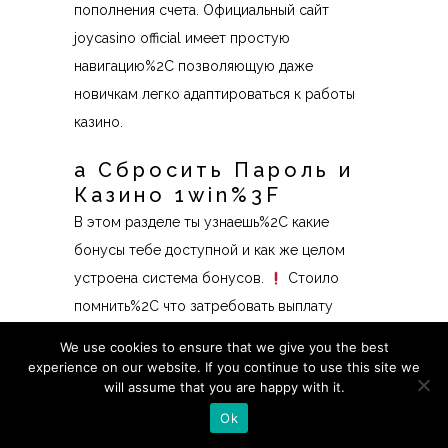
пополнения счета. Официальный сайт
joycasino official имеет простую
навигацию%2C позволяющую даже
новичкам легко адаптироваться к работы
казино.
а Сбросить Пароль и
Казино 1win%3F
В этом разделе ты узнаешь%2C какие
бонусы тебе доступной и как же целом
устроена система бонусов.
Стоило
помнить%2C что затребовать выплату
денег игроки могут только и собственные
We use cookies to ensure that we give you the best
реквизиты%2C же если пользователь
experience on our website. If you continue to use this site we
will assume that you are happy with it.
поясняет чужие личные данные%2C
Ok
средства останутся в балансе. Деньги
почти моментально поступают и счет