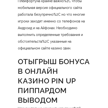
Плейфортуна крайне важно%2C чтобы
мобильная версия официального сайта
работала безупречно%2C но что многие
игроки заходят именно со телефонов на
Андроид и на Айфонах. Необходимо
выполнить определенные требования и
обстоятельств%2C указанные на
официальном сайте казино 1вин.
ОТЫГРЫШ БОНУСА
В ОНЛАЙН
КАЗИНО PIN UP
ПИППАРДОМ
ВЫВОДОМ