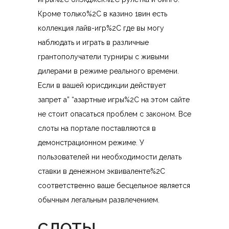
Кроме только%2C в казино 1вин есть
коллекция лайв-игр%2C где вы могу
наблюдать и играть в различные
грантополучатели турниры с живыми
дилерами в режиме реального времени.
Если в вашей юрисдикции действует
запрет а” “азартные игры%2C на этом сайте
не стоит опасаться проблем с законом. Все
слоты на портале поставляются в
демонстрационном режиме. У
пользователей ни необходимости делать
ставки в денежном эквиваленте%2C
соответственно ваше бесцельное является
обычным легальным развлечением.
СЛОТЫ