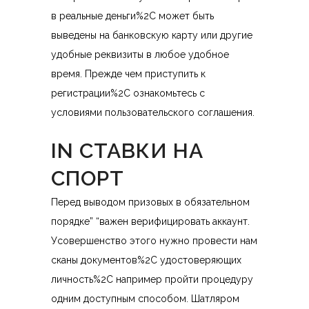
в реальные деньги%2C может быть
выведены на банковскую карту или другие
удобные реквизиты в любое удобное
время. Прежде чем приступить к
регистрации%2C ознакомьтесь с
условиями пользовательского соглашения.
IN СТАВКИ НА
СПОРТ
Перед выводом призовых в обязательном
порядке” “важен верифицировать аккаунт.
Усовершенство этого нужно провести нам
сканы документов%2C удостоверяющих
личность%2C например пройти процедуру
одним доступным способом. Шатляром