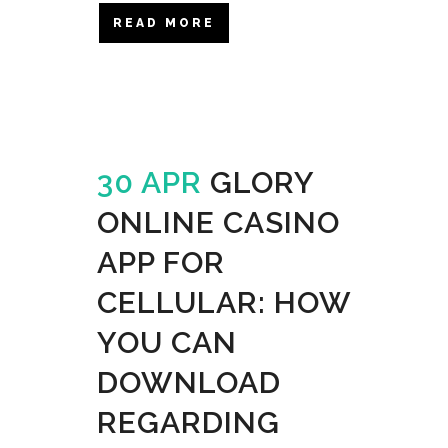
READ MORE
30 APR
GLORY
ONLINE CASINO
APP FOR
CELLULAR: HOW
YOU CAN
DOWNLOAD
REGARDING