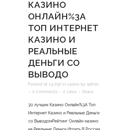
КАЗИНО
ОНЛАЙН%3A
ТОП ИНТЕРНЕТ
КАЗИНО И
РЕАЛЬНЫЕ
ДЕНЬГИ СО
ВЫВОДО
Posted at 14:29h
in
casino
by
admin
0 Comments
0
Likes
Share
30 лучших Казино Онлайн%3A Топ
Интернет Казино и Реальные Деньги
со ВыводомРейтинг Онлайн-казино
на Реальные Деньги Играть В России