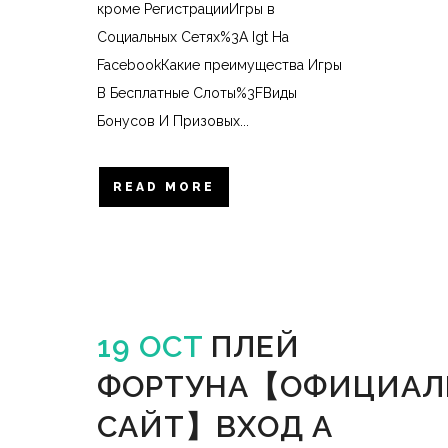
кроме РегистрацииИгры в
Социальных Сетях%3A Igt На
FacebookКакие преимущества Игры
В Бесплатные Слоты%3FВиды
Бонусов И Призовых...
READ MORE
19 OCT
ПЛЕЙ
ФОРТУНА【ОФИЦИАЛ
САЙТ】ВХОД А