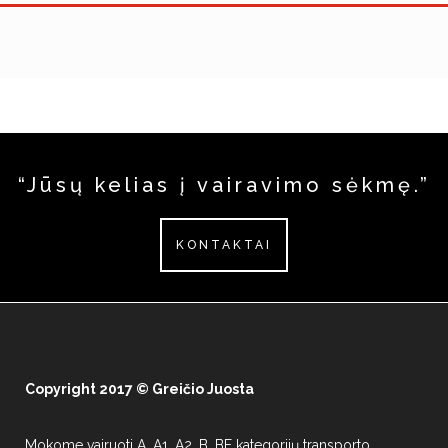
“Jūsų kelias į vairavimo sėkmę.”
KONTAKTAI
лото кз онлайн
Copyright 2017 © Greičio Juosta
Mokome vairuoti A, A1, A2, B, BE kategorijų transporto